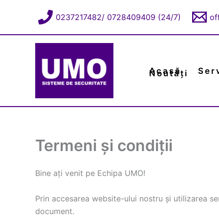
Skip
0237217482/ 0728409409 (24/7)
of
to
content
Acasă
Serv
Noutăți
Termeni și condiții
Bine ați venit pe Echipa UMO!
Prin accesarea website-ului nostru și utilizarea ser
document.