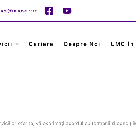
fice@umoserv.ro
icii
Cariere
Despre Noi
UMO În
viciilor oferite, vă exprimați acordul cu termenii și condiții