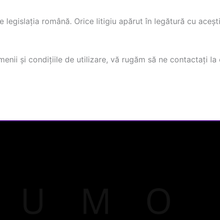
 legislația română. Orice litigiu apărut în legătură cu aceșt
menii și condițiile de utilizare, vă rugăm să ne contactați l