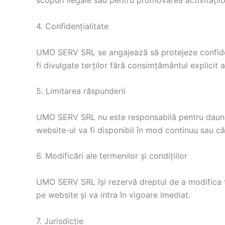
scopuri ilegale sau pentru promovarea activităților
4. Confidențialitate
UMO SERV SRL se angajează să protejeze confidenția
fi divulgate terților fără consimțământul explicit al
5. Limitarea răspunderii
UMO SERV SRL nu este responsabilă pentru daunel
website-ul va fi disponibil în mod continuu sau că
6. Modificări ale termenilor și condițiilor
UMO SERV SRL își rezervă dreptul de a modifica term
pe website și va intra în vigoare imediat.
7. Jurisdicție