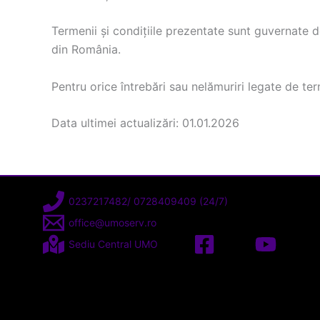
Termenii și condițiile prezentate sunt guvernate de
din România.
Pentru orice întrebări sau nelămuriri legate de ter
Data ultimei actualizări: 01.01.2026
0237217482/ 0728409409 (24/7)
office@umoserv.ro
Sediu Central UMO