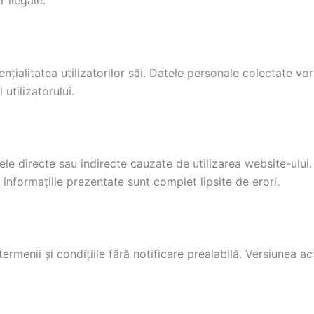
 ilegale.
litatea utilizatorilor săi. Datele personale colectate vor f
 utilizatorului.
e directe sau indirecte cauzate de utilizarea website-ul
 informațiile prezentate sunt complet lipsite de erori.
enii și condițiile fără notificare prealabilă. Versiunea actu