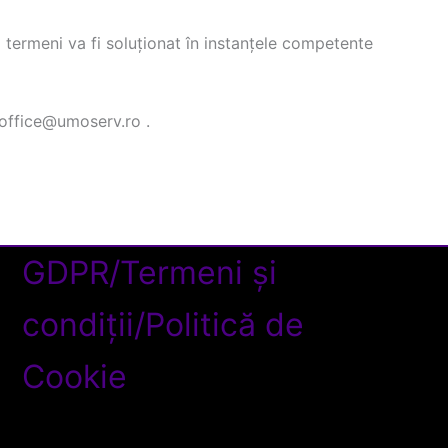
i termeni va fi soluționat în instanțele competente
a office@umoserv.ro .
GDPR/
Termeni și
condiții/
Politică de
Cookie